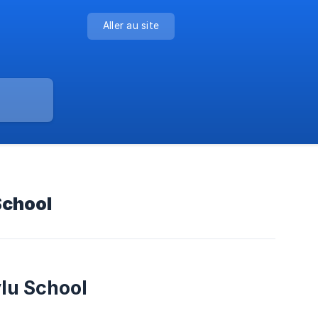
Aller au site
School
lu School