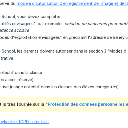
ervir du
modèle d’autorisation d’enregistrement de l’image et de l
lu School, vous devez compléter :
nalités envisagées", par exemple :
création de pancartes pour motive
ndance scolaire
odes d'exploitation envisagées" en précisant l'adresse de Beneylu
lu School, les parents doivent autoriser dans la section 3 "Modes d'
trative
llectif dans la classe
vec accès réservé)
ctive (usage collectif dans les classes des élèves enregistrés)
ils très fournie sur la
"Protection des données personnelles e
ylu et le RGPD , c'est ici !