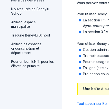
Pas à pas des élèves
Vous pouvez vous s
Nouveautés de Beneylu
School
Pour utiliser Beney
La section 1 "Fi
Animer l’espace
ligne, correspo
municipalité
La section 3 "M
Traduire Beneylu School
Pour utiliser Beney
Animer les espaces
circonscription et
Gestion adminis
département
Trombinoscope
Pour un bon E.N.T. pour les
Pour un usage co
élèves de primaire
En ligne (site a
Projection colle
Une boîte à out
Tout savoir sur Bene